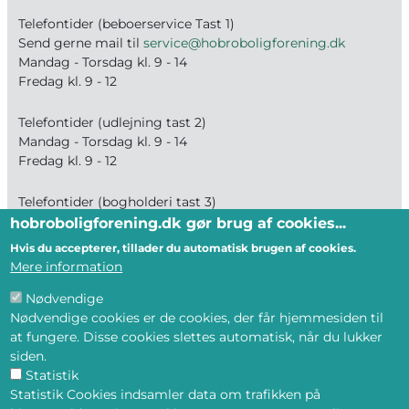
Telefontider (beboerservice Tast 1)
Send gerne mail til
service@hobroboligforening.dk
Mandag - Torsdag kl. 9 - 14
Fredag kl. 9 - 12
Telefontider (udlejning tast 2)
Mandag - Torsdag kl. 9 - 14
Fredag kl. 9 - 12
Telefontider (bogholderi tast 3)
Mandag - Fredag kl. 9 - 12
hobroboligforening.dk gør brug af cookies...
Hvis du accepterer, tillader du automatisk brugen af cookies.
Mere information
BLIV MEDLEM
Nødvendige
--- Og få tilbud på ledige boliger direkte på
Nødvendige cookies er de cookies, der får hjemmesiden til
mail eller din telefon
at fungere. Disse cookies slettes automatisk, når du lukker
siden.
Statistik
BLIV MEDLEM
Statistik Cookies indsamler data om trafikken på