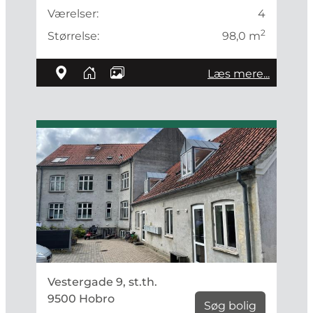
Værelser:
4
2
Størrelse:
98,0 m
Læs mere...
Vestergade 9, st.th.
9500 Hobro
Søg bolig