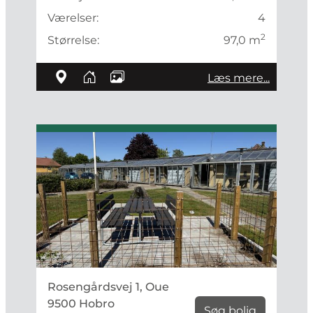
Værelser:
4
2
Størrelse:
97,0 m
Læs mere...
Rosengårdsvej 1, Oue
9500 Hobro
Søg bolig