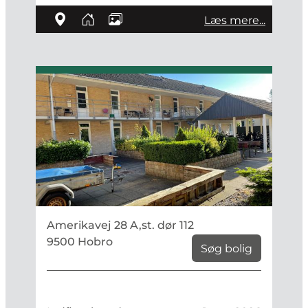
Læs mere...
Amerikavej 28 A,st. dør 112
9500 Hobro
Søg bolig