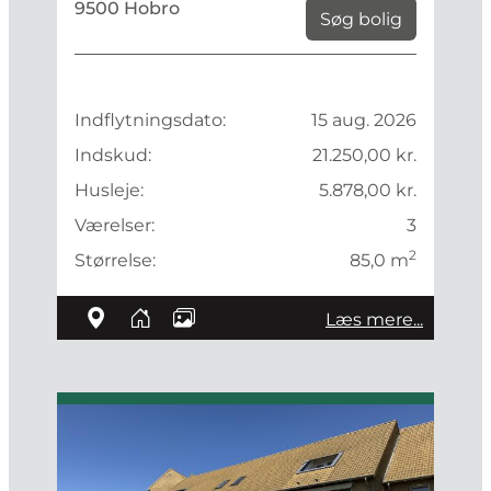
9500 Hobro
Søg bolig
Indflytningsdato:
15 aug. 2026
Indskud:
21.250,00 kr.
Husleje:
5.878,00 kr.
Værelser:
3
2
Størrelse:
85,0 m
Læs mere...