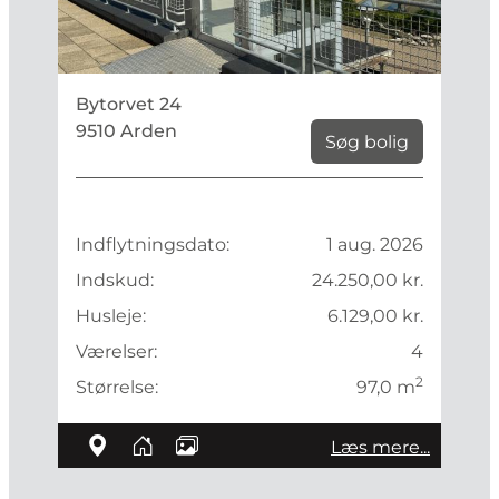
Bytorvet 24
9510 Arden
Søg bolig
Indflytningsdato:
1 aug. 2026
Indskud:
24.250,00 kr.
Husleje:
6.129,00 kr.
Værelser:
4
2
Størrelse:
97,0 m
Læs mere...