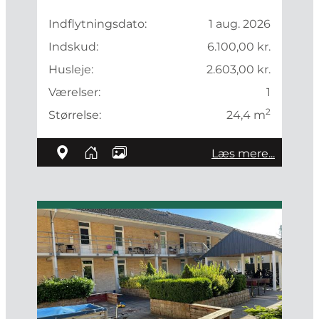
Indflytningsdato:
1 aug. 2026
Indskud:
6.100,00 kr.
Husleje:
2.603,00 kr.
Værelser:
1
2
Størrelse:
24,4 m
Læs mere...