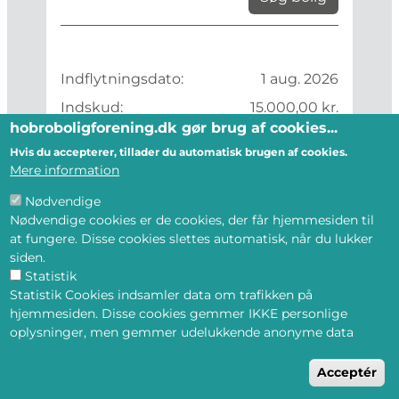
Indflytningsdato:
1 aug. 2026
Indskud:
15.000,00 kr.
hobroboligforening.dk gør brug af cookies...
Husleje:
5.331,00 kr.
Hvis du accepterer, tillader du automatisk brugen af cookies.
Værelser:
2
Mere information
2
Størrelse:
60,0 m
Nødvendige
Nødvendige cookies er de cookies, der får hjemmesiden til
at fungere. Disse cookies slettes automatisk, når du lukker
Læs mere...
siden.
Statistik
Statistik Cookies indsamler data om trafikken på
hjemmesiden. Disse cookies gemmer IKKE personlige
oplysninger, men gemmer udelukkende anonyme data
F
Acceptér