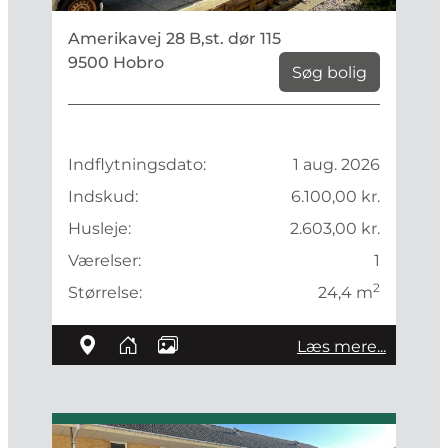
Amerikavej 28 B,st. dør 115
9500 Hobro
Søg bolig
Indflytningsdato:
1 aug. 2026
Indskud:
6.100,00 kr.
Husleje:
2.603,00 kr.
Værelser:
1
2
Størrelse:
24,4 m
Læs mere...