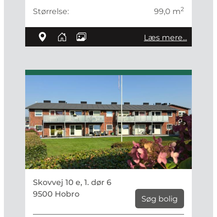
2
Størrelse:
99,0 m
Læs mere...
Skovvej 10 e, 1. dør 6
9500 Hobro
Søg bolig