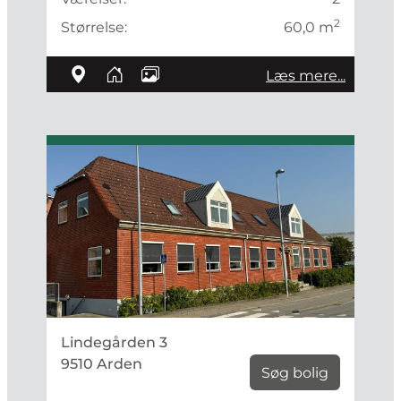
2
Størrelse:
60,0 m
Læs mere...
Lindegården 3
9510 Arden
Søg bolig