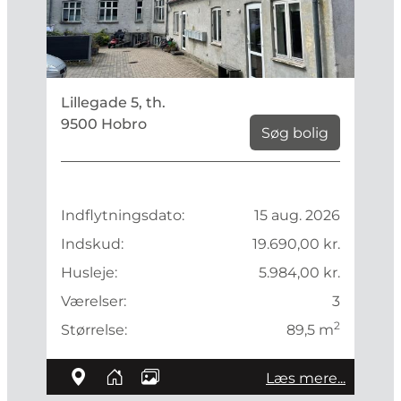
Lillegade 5, th.
9500 Hobro
Søg bolig
Indflytningsdato:
15 aug. 2026
Indskud:
19.690,00 kr.
Husleje:
5.984,00 kr.
Værelser:
3
2
Størrelse:
89,5 m
Læs mere...