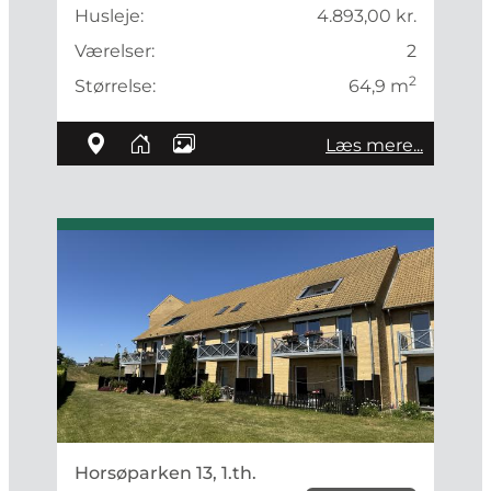
Husleje:
4.893,00 kr.
Værelser:
2
2
Størrelse:
64,9 m
Læs mere...
Horsøparken 13, 1.th.