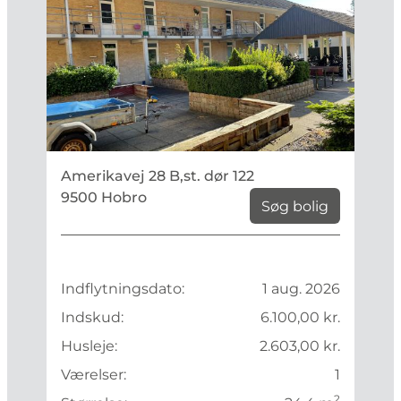
Amerikavej 28 B,st. dør 122
9500 Hobro
Søg bolig
Indflytningsdato:
1 aug. 2026
Indskud:
6.100,00 kr.
Husleje:
2.603,00 kr.
Værelser:
1
2