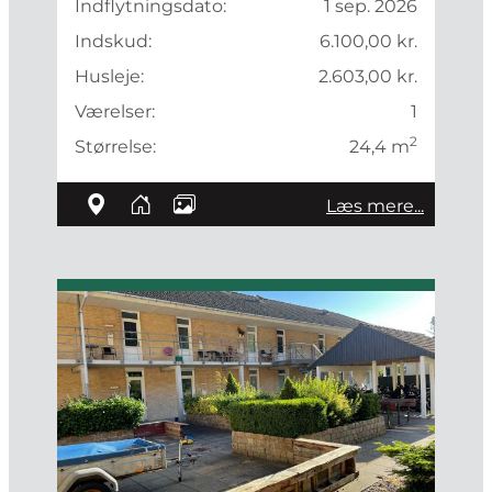
Indflytningsdato:
1 sep. 2026
Indskud:
6.100,00 kr.
Husleje:
2.603,00 kr.
Værelser:
1
2
Størrelse:
24,4 m
Læs mere...