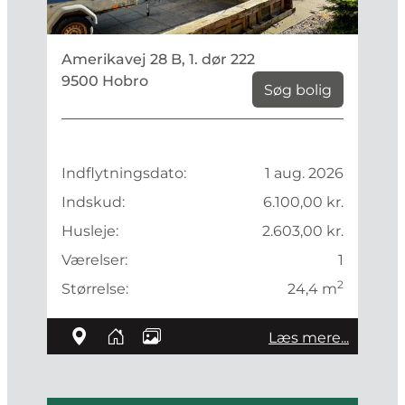
Amerikavej 28 B, 1. dør 222
9500 Hobro
Søg bolig
Indflytningsdato:
1 aug. 2026
Indskud:
6.100,00 kr.
Husleje:
2.603,00 kr.
Værelser:
1
2
Størrelse:
24,4 m
Læs mere...