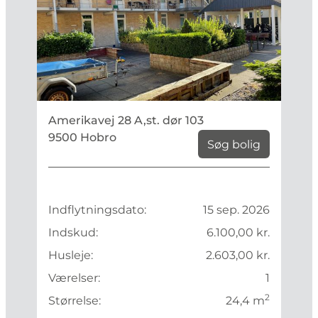
Amerikavej 28 A,st. dør 103
9500 Hobro
Søg bolig
Indflytningsdato:
15 sep. 2026
Indskud:
6.100,00 kr.
Husleje:
2.603,00 kr.
Værelser:
1
2
Størrelse:
24,4 m