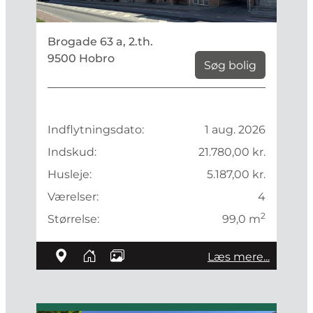
Brogade 63 a, 2.th.
9500 Hobro
Søg bolig
Indflytningsdato:
1 aug. 2026
Indskud:
21.780,00 kr.
Husleje:
5.187,00 kr.
Værelser:
4
2
Størrelse:
99,0 m
Læs mere...