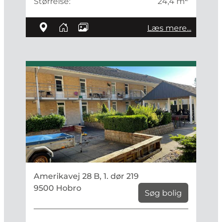
Størrelse:
24,4 m
Læs mere...
Amerikavej 28 B, 1. dør 219
9500 Hobro
Søg bolig