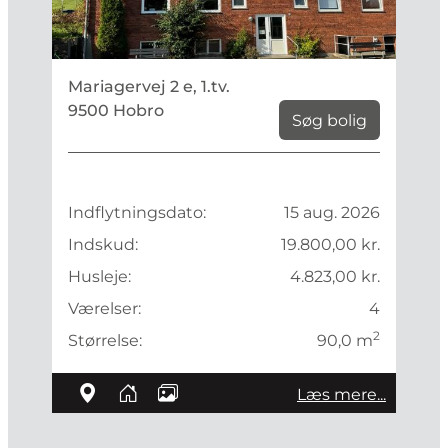
Mariagervej 2 e, 1.tv.
9500 Hobro
Søg bolig
Indflytningsdato:
15 aug. 2026
Indskud:
19.800,00 kr.
Husleje:
4.823,00 kr.
Værelser:
4
2
Størrelse:
90,0 m
Læs mere...