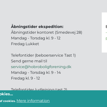
Åbningstider ekspedition:
Åbningstider kontoret (Smedevej 28)
Mandag - Torsdag kl. 9 - 12
Fredag Lukket
Telefontider (beboerservice Tast 1)
Send gerne mail til
service@hobroboligforening.dk
Mandag - Torsdag kl. 9 - 14
Fredag kl. 9 - 12
Telefontider (udlejning tast 2)
kies...
Mandag - Torsdag kl. 9 - 14
Mere information
Fredag kl. 9 - 12
af cookies.