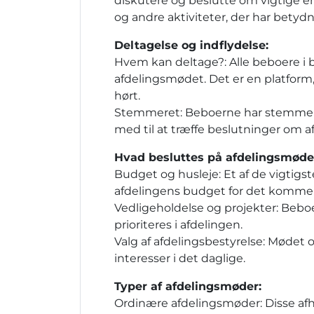
diskutere og beslutte om vigtige 
og andre aktiviteter, der har betydn
Deltagelse og indflydelse:
Hvem kan deltage?: Alle beboere i bo
afdelingsmødet. Det er en platform
hørt.
Stemmeret: Beboerne har stemmeret
med til at træffe beslutninger om a
Hvad besluttes på afdelingsmøde
Budget og husleje: Et af de vigtig
afdelingens budget for det kommend
Vedligeholdelse og projekter: Beboe
prioriteres i afdelingen.
Valg af afdelingsbestyrelse: Mødet
interesser i det daglige.
Typer af afdelingsmøder:
Ordinære afdelingsmøder: Disse afh