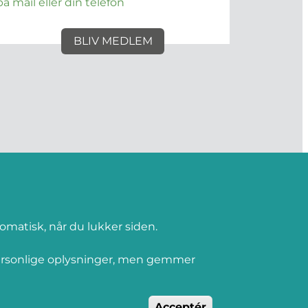
på mail eller din telefon
BLIV MEDLEM
omatisk, når du lukker siden.
personlige oplysninger, men gemmer
Fortryd samtyk
Acceptér