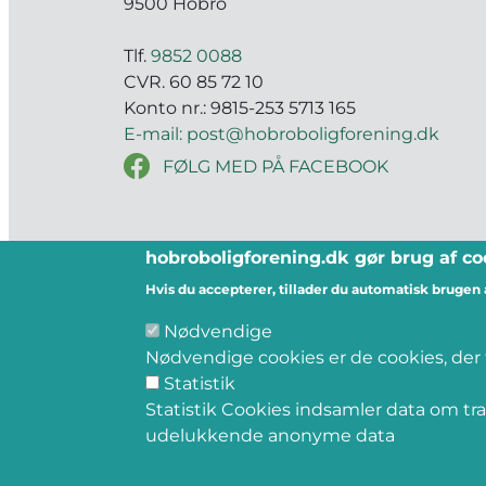
9500 Hobro
Tlf.
9852 0088
CVR. 60 85 72 10
Konto nr.: 9815-253 5713 165
E-mail: post@hobroboligforening.dk
FØLG MED PÅ FACEBOOK
hobroboligforening.dk gør brug af coo
Hvis du accepterer, tillader du automatisk brugen 
Nødvendige
Nødvendige cookies er de cookies, der f
Statistik
Statistik Cookies indsamler data om 
udelukkende anonyme data