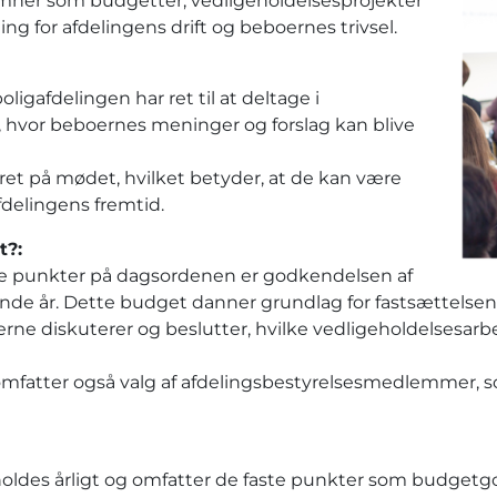
emner som budgetter, vedligeholdelsesprojekter
ing for afdelingens drift og beboernes trivsel.
ligafdelingen har ret til at deltage i
, hvor beboernes meninger og forslag kan blive
 på mødet, hvilket betyder, at de kan være
fdelingens fremtid.
t?:
ste punkter på dagsordenen er godkendelsen af
e år. Dette budget danner grundlag for fastsættelsen 
rne diskuterer og beslutter, hvilke vedligeholdelsesarbe
 omfatter også valg af afdelingsbestyrelsesmedlemmer, 
oldes årligt og omfatter de faste punkter som budgetgo