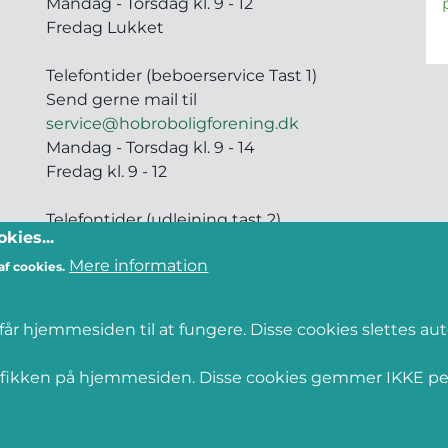
Mandag - Torsdag kl. 9 - 12
Fredag Lukket
Telefontider (beboerservice Tast 1)
Send gerne mail til
service@hobroboligforening.dk
Mandag - Torsdag kl. 9 - 14
Fredag kl. 9 - 12
Telefontider (udlejning tast 2)
kies...
Mandag - Torsdag kl. 9 - 14
Mere information
Fredag kl. 9 - 12
af cookies.
Telefontider (bogholderi tast 3)
år hjemmesiden til at fungere. Disse cookies slettes aut
Mandag - Fredag kl. 9 - 12
trafikken på hjemmesiden. Disse cookies gemmer IKKE 