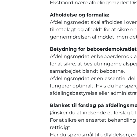
Ekstraordinære afdelingsmøder: Dis
Afholdelse og formalia:
Afdelingsmødet skal afholdes i ove
tilrettelagt og afholdt for at sikre
gennemførelsen af mødet, men det e
Betydning for beboerdemokratiet
Afdelingsmødet er beboerdemokrati
for at sikre, at beslutningerne afs
samarbejdet blandt beboerne.
Afdelingsmødet er en essentiel del af
fungerer optimalt. Hvis du har sp
afdelingsbestyrelse eller administr
Blanket til forslag på afdelingsm
Ønsker du at indsende et forslag ti
For at sikre en ensartet behandling 
rettidigt.
Har du spørgsmål til udfyldelsen, e