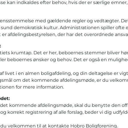
se kan indkaldes efter behov, hvis der er særlige emner
rensstemmelse med gældende regler og vedtægter. Det e
 en sund demokratisk kultur. Administrationen spiller ofte
r afdelingsbestyrelsen, der har det overordnede ansva
:
ets krumtap. Det er her, beboernes stemmer bliver hør
pejler beboernes ønsker og behov. Det er også en mulighed
 livet i en almen boligafdeling, og din deltagelse er vigti
ørgsmål om det kommende afdelingsmøde, er du velkomm
ationen for mere information.
ødet:
l det kommende afdelingsmøde, skal du benytte den offic
og korrekt registrering af alle forslag, beder vi dig udf
r du velkommen til at kontakte Hobro Boligforening.