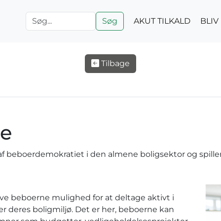
Søg
AKUT TILKALD
BLI
Tilbage
de
af beboerdemokratiet i den almene boligsektor og spiller 
ive beboerne mulighed for at deltage aktivt i
r deres boligmiljø. Det er her, beboerne kan