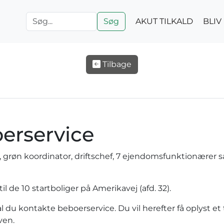
Søg
AKUT TILKALD
BLI
Tilbage
oerservice
r, grøn koordinator, driftschef, 7 ejendomsfunktionærer
il de 10 startboliger på Amerikavej (afd. 32).
al du kontakte beboerservice. Du vil herefter få oplyst et
ven.