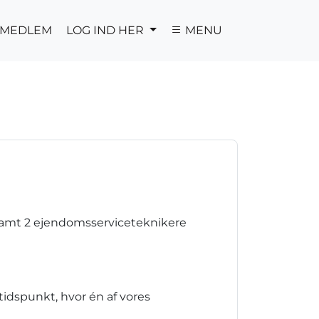
V MEDLEM
LOG IND HER
MENU
 samt 2 ejendomsserviceteknikere
 tidspunkt, hvor én af vores