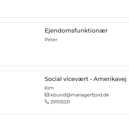
Ejendomsfunktionær
Peter
Social vicevært - Amerikavej
Kim
kbund@mariagerfjord.dk
29105531