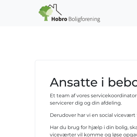
Gå til hovedindhold
Ansatte i beb
Et team af vores servicekoordinato
servicerer dig og din afdeling.
Derudover har vi en social vicevært t
Har du brug for hjælp i din bolig, sk
viceværter vil komme og løse opga