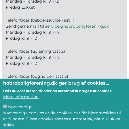
Mandag - Torsdag kl. 9 - 12
Fredag Lukket
Telefontider (beboerservice Tast 1)
Send gerne mail til
service@hobroboligforening.dk
Mandag - Torsdag kl. 9 - 14
Fredag kl. 9 - 12
Telefontider (udlejning tast 2)
Mandag - Torsdag kl. 9 - 14
Fredag kl. 9 - 12
Telefontider (bogholderi tast 3)
Mandag - Fredag kl. 9 - 12
hobroboligforening.dk gør brug af cookies...
Hvis du accepterer, tillader du automatisk brugen af cookies.
Mere information
BLIV MEDLEM
Nødvendige
--- Og få tilbud på ledige boliger direkte på
Nødvendige cookies er de cookies, der får hjemmesiden til
mail eller din telefon
at fungere. Disse cookies slettes automatisk, når du lukker
siden.