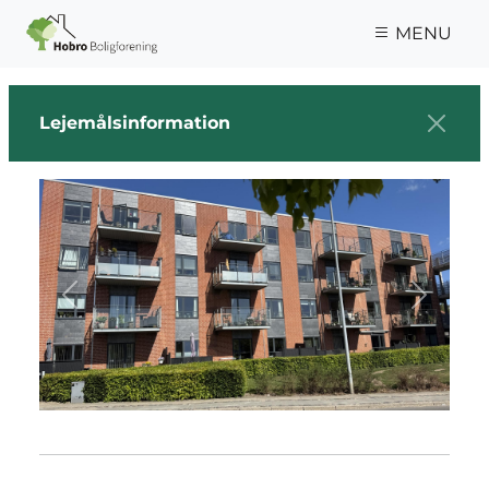
Gå til hovedindhold
MENU
Lejemålsinformation
Previous
Next