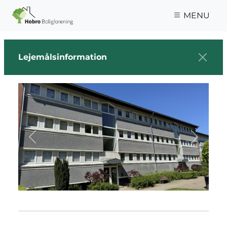
Gå til hovedindhold
MENU
Lejemålsinformation
Previous
Next