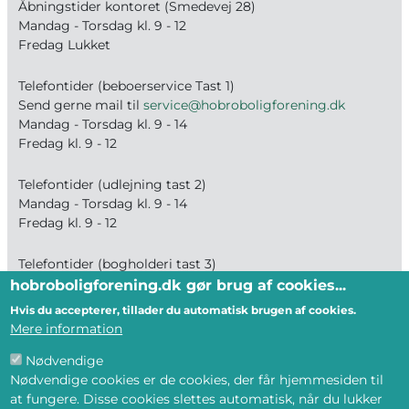
Åbningstider kontoret (Smedevej 28)
Mandag - Torsdag kl. 9 - 12
Fredag Lukket
Telefontider (beboerservice Tast 1)
Send gerne mail til
service@hobroboligforening.dk
Mandag - Torsdag kl. 9 - 14
Fredag kl. 9 - 12
Telefontider (udlejning tast 2)
Mandag - Torsdag kl. 9 - 14
Fredag kl. 9 - 12
Telefontider (bogholderi tast 3)
Mandag - Fredag kl. 9 - 12
hobroboligforening.dk gør brug af cookies...
Hvis du accepterer, tillader du automatisk brugen af cookies.
Mere information
BLIV MEDLEM
Nødvendige
--- Og få tilbud på ledige boliger direkte på
Nødvendige cookies er de cookies, der får hjemmesiden til
mail eller din telefon
at fungere. Disse cookies slettes automatisk, når du lukker