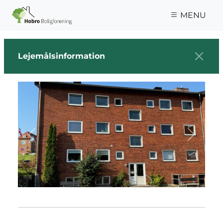
Gå til hovedindhold
MENU
Lejemålsinformation
Previous
Next