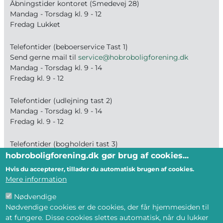
Åbningstider kontoret (Smedevej 28)
Mandag - Torsdag kl. 9 - 12
Fredag Lukket
Telefontider (beboerservice Tast 1)
Send gerne mail til
service@hobroboligforening.dk
Mandag - Torsdag kl. 9 - 14
Fredag kl. 9 - 12
Telefontider (udlejning tast 2)
Mandag - Torsdag kl. 9 - 14
Fredag kl. 9 - 12
Telefontider (bogholderi tast 3)
Mandag - Fredag kl. 9 - 12
hobroboligforening.dk gør brug af cookies...
Hvis du accepterer, tillader du automatisk brugen af cookies.
Mere information
BLIV MEDLEM
Nødvendige
--- Og få tilbud på ledige boliger direkte på
Nødvendige cookies er de cookies, der får hjemmesiden til
mail eller din telefon
at fungere. Disse cookies slettes automatisk, når du lukker